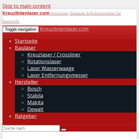
Skip to main content
Kreuzlinienlaser.com
Kreuzlaser, Baulaser & Rotationslaser für
Bauprofis
Kreuzlinienlaser.com
Toggle navigation
Startseite
Baulaser
Kreuzlaser / Crossliner
Rotationslaser
Laser Wasserwaage
Laser Entfernungsmesser
Hersteller
Bosch
Stabila
Makita
Dewalt
Ratgeber