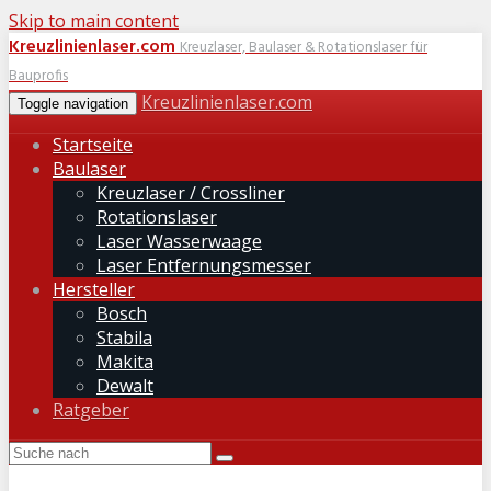
Skip to main content
Kreuzlinienlaser.com
Kreuzlaser, Baulaser & Rotationslaser für
Bauprofis
Kreuzlinienlaser.com
Toggle navigation
Startseite
Baulaser
Kreuzlaser / Crossliner
Rotationslaser
Laser Wasserwaage
Laser Entfernungsmesser
Hersteller
Bosch
Stabila
Makita
Dewalt
Ratgeber