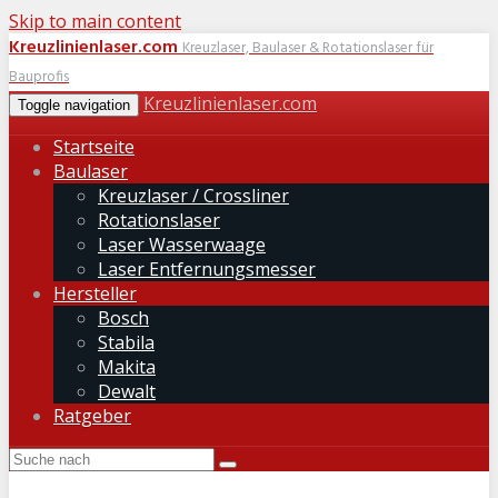
Skip to main content
Kreuzlinienlaser.com
Kreuzlaser, Baulaser & Rotationslaser für
Bauprofis
Kreuzlinienlaser.com
Toggle navigation
Startseite
Baulaser
Kreuzlaser / Crossliner
Rotationslaser
Laser Wasserwaage
Laser Entfernungsmesser
Hersteller
Bosch
Stabila
Makita
Dewalt
Ratgeber