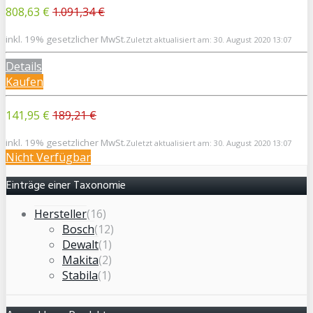
808,63 €
1.091,34 €
inkl. 19% gesetzlicher MwSt.
Zuletzt aktualisiert am: 30. August 2020 13:07
Details
Kaufen
141,95 €
189,21 €
inkl. 19% gesetzlicher MwSt.
Zuletzt aktualisiert am: 30. August 2020 13:07
Nicht Verfügbar
Einträge einer Taxonomie
Hersteller
(16)
Bosch
(12)
Dewalt
(1)
Makita
(2)
Stabila
(1)