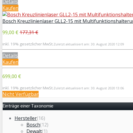
Details
Kaufen
Bosch Kreuzlinienlaser GLL2-15 mit Multifunktionshalter
99,00 €
177,31 €
inkl. 19% gesetzlicher MwSt.
Zuletzt aktualisiert am: 30. August 2020 12:09
Details
Kaufen
699,00 €
inkl. 19% gesetzlicher MwSt.
Zuletzt aktualisiert am: 30. August 2020 13:06
Nicht Verfügbar
Einträge einer Taxonomie
Hersteller
(16)
Bosch
(12)
Dewalt
(1)