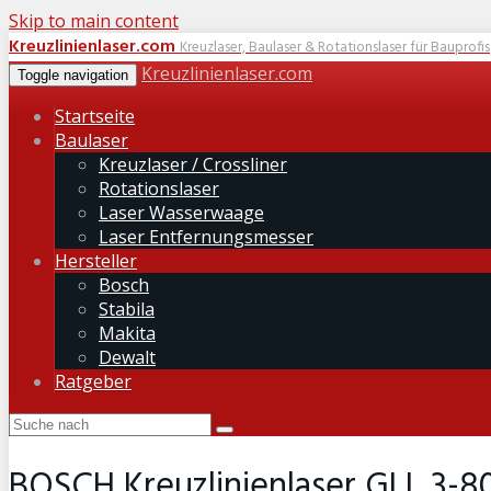
Skip to main content
Kreuzlinienlaser.com
Kreuzlaser, Baulaser & Rotationslaser für Bauprofis
Kreuzlinienlaser.com
Toggle navigation
Startseite
Baulaser
Kreuzlaser / Crossliner
Rotationslaser
Laser Wasserwaage
Laser Entfernungsmesser
Hersteller
Bosch
Stabila
Makita
Dewalt
Ratgeber
BOSCH Kreuzlinienlaser GLL 3-8