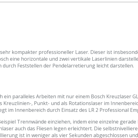
n sehr kompakter professioneller Laser. Dieser ist insbeso
sch eine horizontale und zwei vertikale Laserlinien darstel
 durch Feststellen der Pendelarretierung leicht darstellen.
ch ein paralleles Arbeiten mit nur einem Bosch Kreuzlaser GL
ls Kreuzlinien-, Punkt- und als Rotationslaser im Innenberei
liegt im Innenbereich durch Einsatz des LR 2 Professional E
ispiel Trennwände einziehen, indem eine einzelne gerade Lin
aser auch das Fliesen legen erleichtert. Die selbstnivelliere
llierung ist in weniger als vier Sekunden abgeschlossen und 