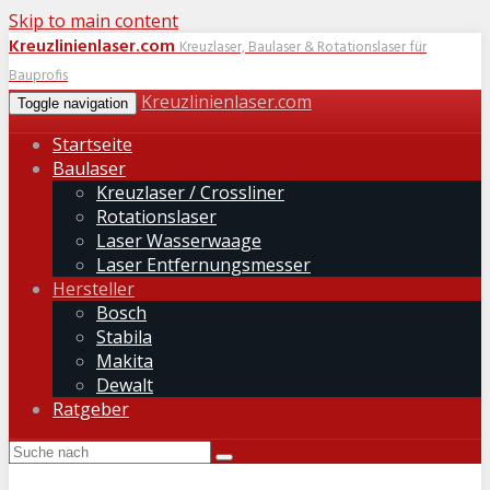
Skip to main content
Kreuzlinienlaser.com
Kreuzlaser, Baulaser & Rotationslaser für
Bauprofis
Kreuzlinienlaser.com
Toggle navigation
Startseite
Baulaser
Kreuzlaser / Crossliner
Rotationslaser
Laser Wasserwaage
Laser Entfernungsmesser
Hersteller
Bosch
Stabila
Makita
Dewalt
Ratgeber